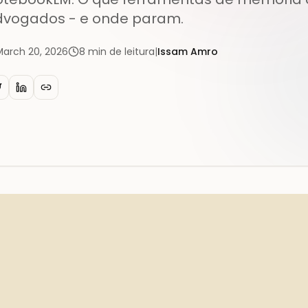
dvogados - e onde param.
March 20, 2026
8
min de leitura
|
Issam Amro