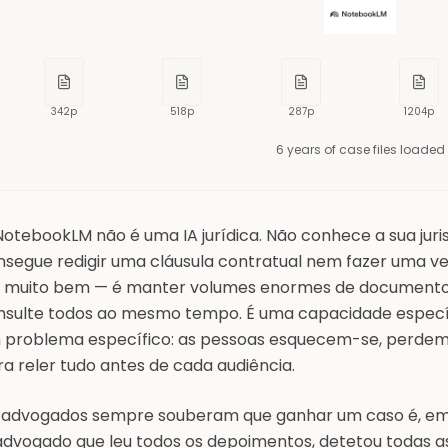
342
p
518
p
287
p
1204
p
6 years of case files loaded
otebookLM não é uma IA jurídica. Não conhece a sua jurisd
segue redigir uma cláusula contratual nem fazer uma veri
z muito bem — é manter volumes enormes de documentos
nsulte todos ao mesmo tempo. É uma capacidade específic
 problema específico: as pessoas esquecem-se, perdem
a reler tudo antes de cada audiência.
 advogados sempre souberam que ganhar um caso é, em 
advogado que leu todos os depoimentos, detetou todas a