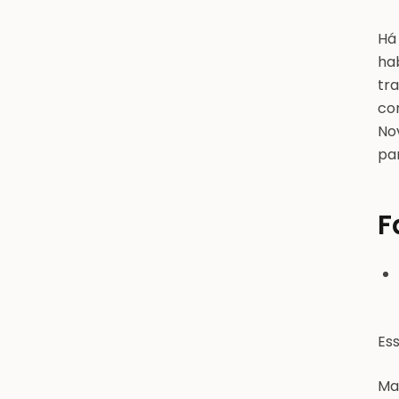
Há
ha
tr
co
No
par
F
Ess
Ma