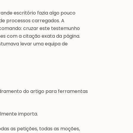
nde escritório fazia algo pouco
 de processos carregados. A
 comando: cruzar este testemunho
ões com a citação exata da página.
ostumava levar uma equipa de
adramento do artigo para ferramentas
almente importa.
as as petições, todas as moções,