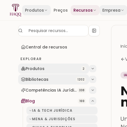
Skip to content
Produtos
Preços
Recursos
Empresa
Iní
Central de recursos
EXPLORAR
Produtos
2
I
Bibliotecas
1202
Competências IA Jurídicas
338
m
Blog
169
IA & TECH JURÍDICA
Um
MENA & JURISDIÇÕES
No