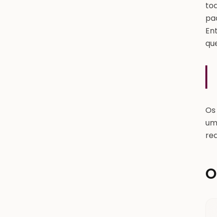
to
pa
En
qu
Os
um
re
O