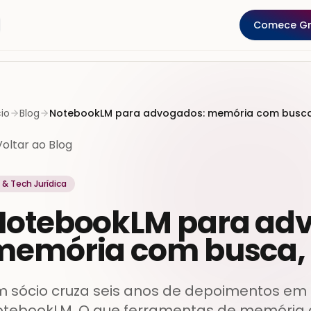
Comece Gr
cio
Blog
NotebookLM para advogados: memória com busca, 
Voltar ao Blog
A & Tech Jurídica
NotebookLM para ad
emória com busca, n
 sócio cruza seis anos de depoimentos em
tebookLM. O que ferramentas de memória