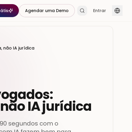
átis
Agendar uma Demo
Entrar
não IA jurídica
vogados:
ão IA jurídica
 90 segundos com o
 com IA fazem bem para