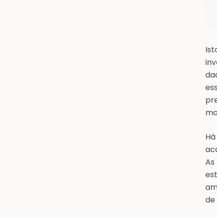
Is
in
dad
es
pr
ma
Há 
ac
As 
es
am
de