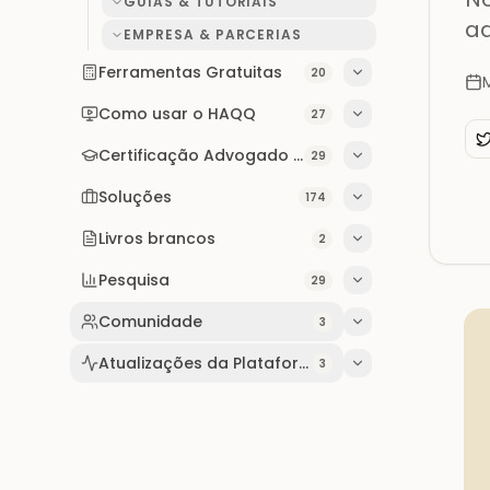
GUIAS & TUTORIAIS
a
EMPRESA & PARCERIAS
Ferramentas Gratuitas
20
Como usar o HAQQ
27
Certificação Advogado IA
29
Soluções
174
Livros brancos
2
Pesquisa
29
Comunidade
3
Atualizações da Plataforma
3