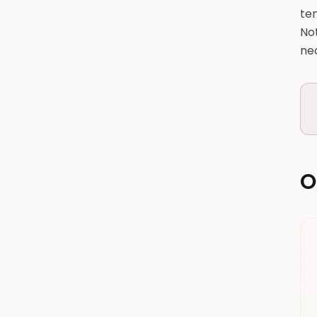
te
No
ne
O