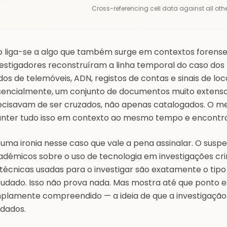
Cross-referencing
cell data
against all othe
to liga-se a algo que também surge em contextos forenses
vestigadores reconstruíram a linha temporal do caso dos
os de telemóveis, ADN, registos de contas e sinais de loc
sencialmente, um conjunto de documentos muito extenso.
ecisavam de ser cruzados, não apenas catalogados. O m
nter tudo isso em contexto ao mesmo tempo e encontrar
uma ironia nesse caso que vale a pena assinalar. O suspei
adémicos sobre o uso de tecnologia em investigações crim
técnicas usadas para o investigar são exatamente o tipo 
tudado. Isso não prova nada. Mas mostra até que ponto e
plamente compreendido — a ideia de que a investigação
 dados.