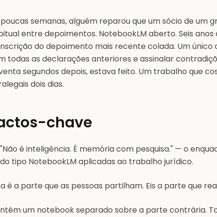
 poucas semanas, alguém reparou que um sócio de um gra
bitual entre depoimentos. NotebookLM aberto. Seis anos
anscrição do depoimento mais recente colada. Um único
m todas as declarações anteriores e assinalar contradiç
venta segundos depois, estava feito. Um trabalho que c
alegais dois dias.
actos-chave
"Não é inteligência. É memória com pesquisa." — o enqu
do tipo NotebookLM aplicadas ao trabalho jurídico.
a é a parte que as pessoas partilham. Eis a parte que re
ntém um notebook separado sobre a parte contrária. Tod