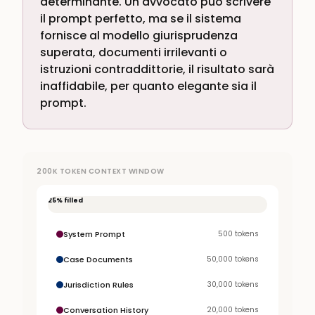
determinante. Un avvocato può scrivere
il prompt perfetto, ma se il sistema
fornisce al modello giurisprudenza
superata, documenti irrilevanti o
istruzioni contraddittorie, il risultato sarà
inaffidabile, per quanto elegante sia il
prompt.
200K TOKEN CONTEXT WINDOW
25
% filled
System Prompt
500
tokens
Case Documents
50,000
tokens
Jurisdiction Rules
30,000
tokens
Conversation History
20,000
tokens