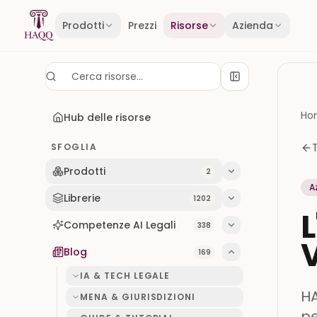
Skip to content
Prodotti
Prezzi
Risorse
Azienda
Ho
Hub delle risorse
SFOGLIA
Prodotti
2
A
Librerie
1202
Competenze AI Legali
338
Blog
169
IA & TECH LEGALE
HA
MENA & GIURISDIZIONI
pe