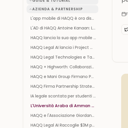
GUIDE & TUTORIAL
AZIENDA & PARTNERSHIP
L'app mobile di HAQQ è ora disponibile in tutto il mondo su iOS e Android
L'AD di HAQQ Antoine Kanaan: Legal AI e Accesso alla Giustizia per 5 Miliardi di Persone
HAQQ lancia la sua app mobile e porta la Legal AI nelle situazioni legali di tutti i giorni
HAQQ Legal AI lancia i Project Workspaces: una sola casa per ogni pratica legale
HAQQ Legal Technologies e Tawqi3i annunciano una partnership strategica per integrare l'IA legale e le firme digitali
HAQQ × Highworth: Collaborazione per Supportare l'Espansione Internazionale in Europa
HAQQ e Mani Group Firmano Partnership Strategica per Avanzare Servizi Legali e Commerciali
HAQQ Firma Partnership Strategica con ONEIC per Espandere l'Infrastruttura AI Legale in Oman
IA legale scontata per studenti di giurisprudenza e professori - HAQQ
L'Università Araba di Amman e HAQQ Verso una Cooperazione Strategica
HAQQ e l'Associazione Giordana degli Arbitri Annunciano Partnership Strategica
HAQQ Legal AI Raccoglie $3M per Digitalizzare la Giustizia