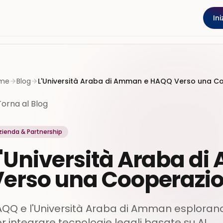
Ini
me
Blog
L'Università Araba di Amman e HAQQ Verso una Co
Torna al Blog
zienda & Partnership
L'Università Araba d
Verso una Cooperazio
QQ e l'Università Araba di Amman esplorano
r integrare tecnologie legali basate su AI.