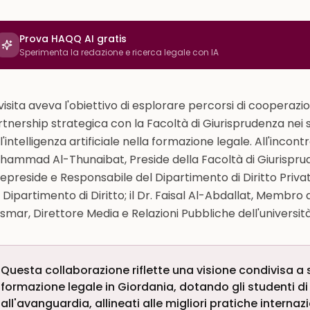
Prova HAQQ AI gratis
Sperimenta la redazione e ricerca legale con IA
visita aveva l'obiettivo di esplorare percorsi di cooperaz
tnership strategica con la Facoltà di Giurisprudenza nei 
l'intelligenza artificiale nella formazione legale. All'incon
ammad Al-Thunaibat, Preside della Facoltà di Giurispruden
epreside e Responsabile del Dipartimento di Diritto Privato
 Dipartimento di Diritto; il Dr. Faisal Al-Abdallat, Membro
mar, Direttore Media e Relazioni Pubbliche dell'università
Questa collaborazione riflette una visione condivisa a 
formazione legale in Giordania, dotando gli studenti di
all'avanguardia, allineati alle migliori pratiche interna