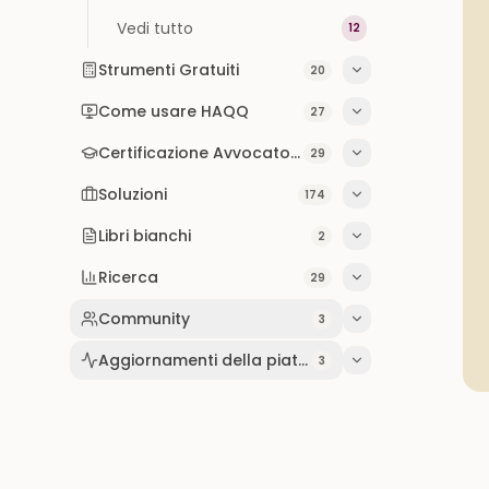
Vedi tutto
12
Strumenti Gratuiti
20
Come usare HAQQ
27
Certificazione Avvocato IA
29
Soluzioni
174
Libri bianchi
2
Ricerca
29
Community
3
Aggiornamenti della piattaforma
3