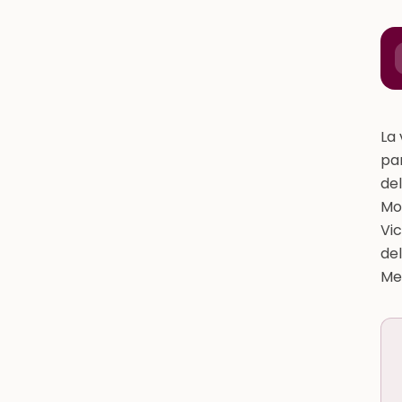
La 
par
del
Moh
Vic
del
Mes