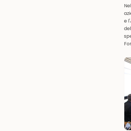
Nel
azi
e l
de
spe
Fo