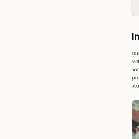
I
Dur
svi
sot
pro
stu