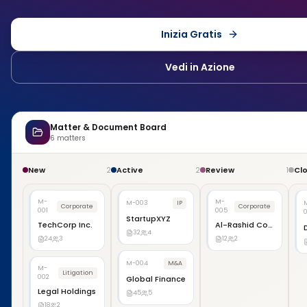
Inizia Gratis
Vedi in Azione
Matter & Document Board
6
matters
New
Active
Review
Cl
2
2
1
M-
M-
M-003
IP
Corporate
Corporate
001
005
StartupXYZ
TechCorp Inc.
Al-Rashid Corp
32
4
24
3
12
2
M-004
M&A
M-
Litigation
002
Global Finance
Legal Holdings
45
5
18
2