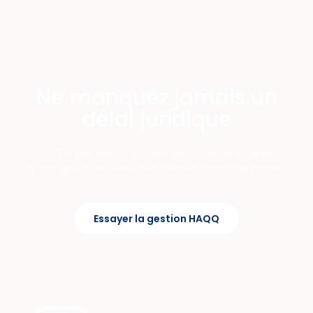
Ne manquez jamais un
délai juridique
HAQQ suit automatiquement chaque délai et
prescription. Recevez des alertes avant expiration.
Essayer la gestion HAQQ