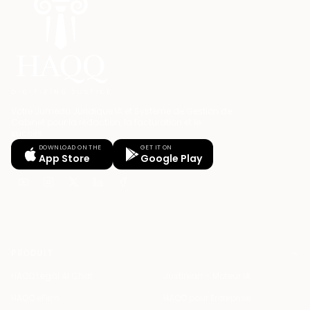
Votre Jumeau Juridique IA et Système de Gestion de
Cabinet pour la rédaction, la facturation et le
succès.
DOWNLOAD ON THE
GET IT ON
App Store
Google Play
PRODUIT
HAQQ Legal AI Chat
Justinian – Moteur IA
HAQQ eFirm
HAQQ pour Entreprise