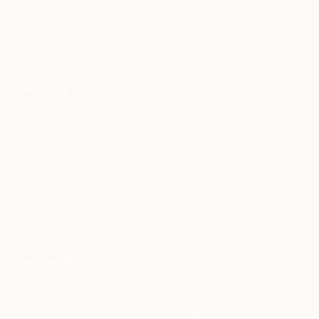
Application Mobile
Sécurité
HAQQ eBar
Tarifs
HAQQ eWallet
SOLUTIONS
Toutes les solutions
Par pays
Par rôle
Par ville
Pour vous
Spécialisées
Par cas d'usage
Comparez-nous
Par fonctionnalité
Calculateur ROI
Par taille de cabinet
RESSOURCES
Blog
Compétences IA Juridiques
HAQQ Academy
Outils gratuits