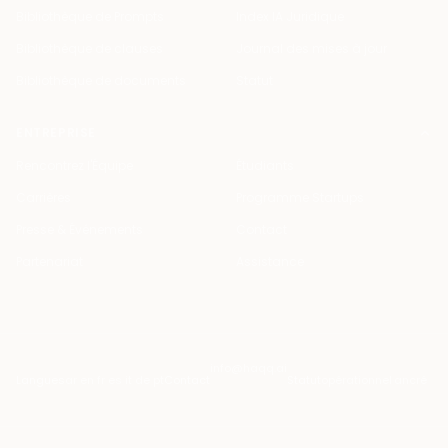
Bibliothèque de Prompts
Index IA Juridique
Bibliothèque de clauses
Journal des mises à jour
Bibliothèque de documents
Statut
ENTREPRISE
Rencontrez l'Équipe
Étudiants
Carrières
Programme Startups
Presse & Événements
Contact
Partenariat
Assistance
info@haqq.ai
Langues
ar en fr es it de pt
Contact
Statut
opérationnel
·
ancré