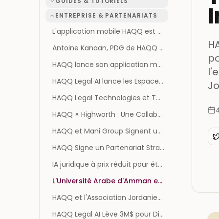
GUIDES & TUTORIELS
I
ENTREPRISE & PARTENARIATS
L'application mobile HAQQ est désormais disponible dans le monde entier sur iOS et Android
HA
Antoine Kanaan, PDG de HAQQ : l'IA juridique et l'accès à la justice pour 5 milliards de personnes
po
HAQQ lance son application mobile et apporte la Legal AI aux situations juridiques du quotidien
l'
HAQQ Legal AI lance les Espaces de Projet : un seul foyer pour chaque dossier juridique
Jo
HAQQ Legal Technologies et Tawqi3i annoncent un partenariat stratégique pour intégrer l'IA juridique et les signatures numériques
4
HAQQ × Highworth : Une Collaboration pour Soutenir l'Expansion Internationale en Europe
HAQQ et Mani Group Signent un Partenariat Stratégique pour Développer des Services Juridiques et Commerciaux Intégrés
HAQQ Signe un Partenariat Stratégique avec ONEIC pour Étendre l'Infrastructure d'IA Juridique à Oman
IA juridique à prix réduit pour étudiants en droit et professeurs - HAQQ
L'Université Arabe d'Amman et HAQQ vers une Coopération Stratégique en Technologies Juridiques et Intelligence Artificielle
HAQQ et l'Association Jordanienne des Arbitres Annoncent un Partenariat Stratégique pour Faire Avancer l'Arbitrage par l'IA Juridique
HAQQ Legal AI Lève 3M$ pour Digitaliser la Justice