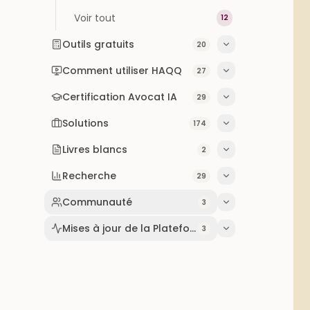
Voir tout
12
Outils gratuits
20
Comment utiliser HAQQ
27
Certification Avocat IA
29
Solutions
174
Livres blancs
2
Recherche
29
Communauté
3
Mises à jour de la Plateforme
3