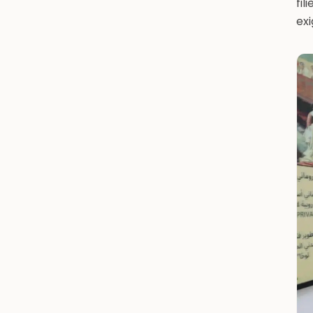
fil
ex