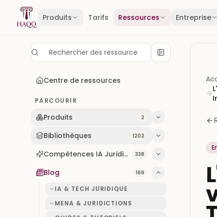
Skip to content
Produits
Tarifs
Ressources
Entreprise
Acc
Centre de ressources
L
I
PARCOURIR
Produits
2
Bibliothèques
1202
E
Compétences IA Juridiques
338
Blog
169
v
IA & TECH JURIDIQUE
T
MENA & JURIDICTIONS