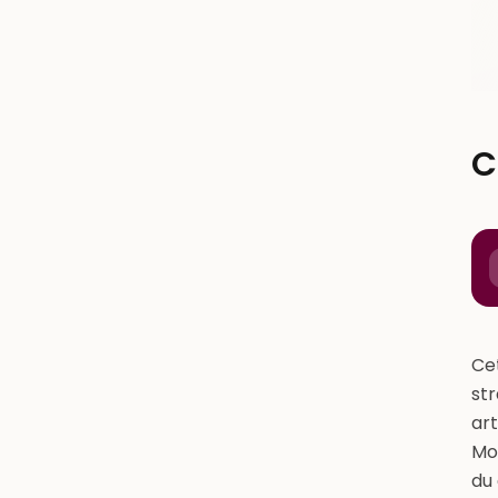
C
Cet
str
art
Mo
du 