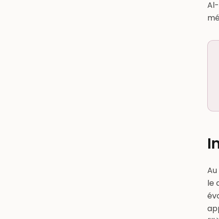
Al
méd
I
Au 
le
évo
app