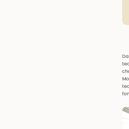
Dan
te
cha
Mo
tec
fo