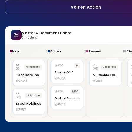
Voir en Action
Matter & Document Board
6
matters
New
Active
Review
Cl
2
2
1
M-
M-
M-003
IP
Corporate
Corporate
001
005
StartupXYZ
TechCorp Inc.
Al-Rashid Corp
32
4
24
3
12
2
M-004
M&A
M-
Litigation
002
Global Finance
Legal Holdings
45
5
18
2